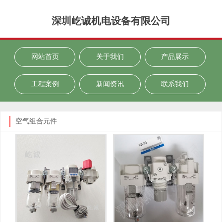
深圳屹诚机电设备有限公司
网站首页
关于我们
产品展示
工程案例
新闻资讯
联系我们
空气组合元件