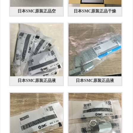
日本SMC原装正品空
日本SMC原装正品干燥
日本SMC原装正品液
日本SMC原装正品液