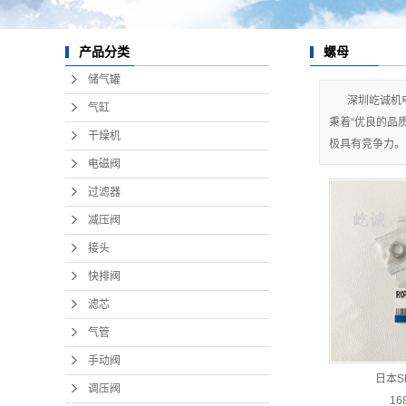
螺母
产品分类
储气罐
深圳屹诚机
气缸
秉着“优良的品
干燥机
极具有竞争力。 40
电磁阀
过滤器
减压阀
接头
快排阀
滤芯
气管
手动阀
日本S
调压阀
16