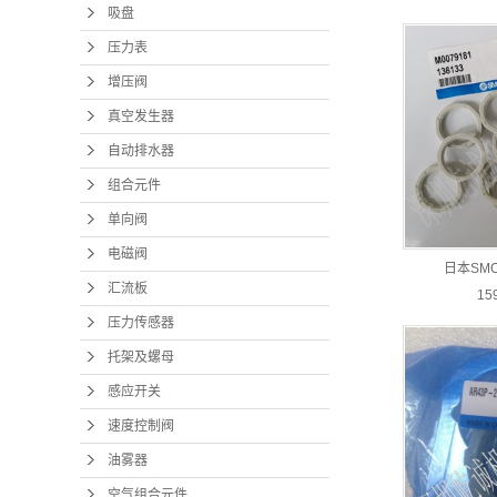
吸盘
压力表
增压阀
真空发生器
自动排水器
组合元件
单向阀
电磁阀
日本SM
汇流板
15
压力传感器
托架及螺母
感应开关
速度控制阀
油雾器
空气组合元件