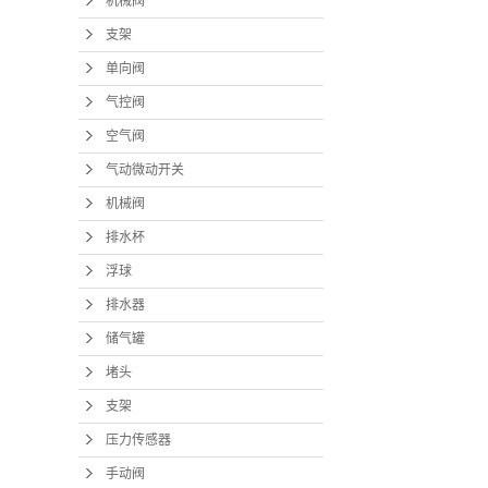
机械阀
支架
单向阀
气控阀
空气阀
气动微动开关
机械阀
排水杯
浮球
排水器
储气罐
堵头
支架
压力传感器
手动阀