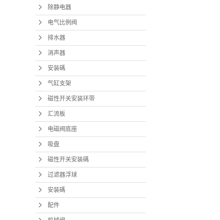
除静电器
电气比例阀
排水器
消声器
安装碼
气缸支架
磁性开关安装环带
汇流板
电磁阀底座
吸盘
磁性开关安装碼
过滤器浮球
安装碼
配件