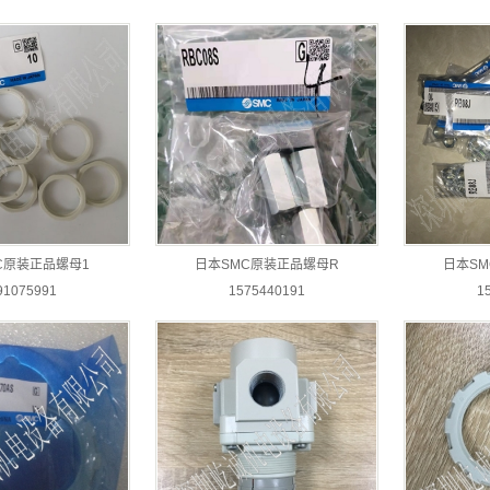
压力开关
气控阀
除静电器
气动滑台
托架
油雾分离器
微雾分离器
除静电器
电气比例阀
排水器
C原装正品螺母1
日本SMC原装正品螺母R
日本S
消声器
91075991
1575440191
1
安装碼
气缸支架
磁性开关安装环带
汇流板
电磁阀底座
吸盘
磁性开关安装碼