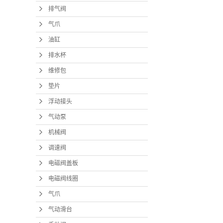
排气阀
气爪
油缸
排水杯
维修包
垫片
浮动接头
气动泵
机械阀
调速阀
电磁阀盖板
电磁阀线圈
气爪
气动滑台