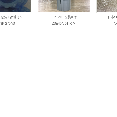
过滤器浮球
安装碼
配件
C原装正品螺母A
日本SMC 原装正品
日本S
机械阀
3P-270AS
ZSE40A-01-R-M
A
支架
单向阀
气控阀
空气阀
气动微动开关
机械阀
排水杯
浮球
排水器
储气罐
堵头
支架
压力传感器
手动阀
排气阀