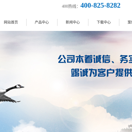
400-825-8282
400热线：
网站首页
产品中心
新闻中心
下载中心
案
储气罐
行业新闻
干燥机
气缸
公司新闻
过滤器
干燥机
技术知识
排水器
电磁阀
空气组合元件
过滤器
油雾/微雾分离器
减压阀
减压阀
接头
油雾器
快排阀
过滤减压阀
滤芯
电磁阀
气管
比例阀
手动阀
增压阀
调压阀
气罐
吸盘
SMC调压阀
压力表
增压阀