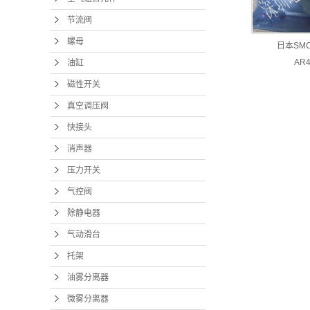
节流阀
螺母
日本SM
AR4
油缸
磁性开关
真空调压阀
快接头
消声器
压力开关
气控阀
除静电器
气动滑台
托架
油雾分离器
微雾分离器