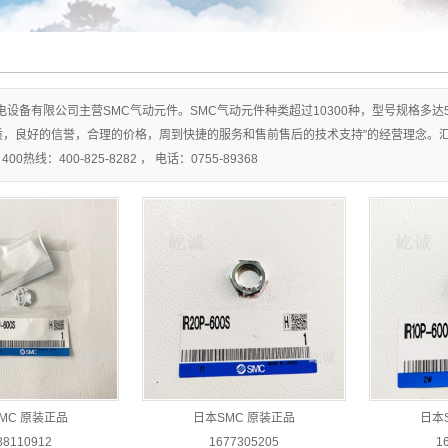
真空发生器
自动排水器
组合元件
单向阀
电磁阀
电设备有限公司主营SMC气动元件。SMC气动元件种类超过10300种，型号规格多达
汇流板
质，良好的信誉，合理的价格，周到快捷的服务和售前售后的技术支持”的经营理念。
压力传感器
0热线：400-825-8282 ， 电话：0755-89368
托架及螺母
感应开关
速度控制阀
油雾器
空气组合元件
节流阀
螺母
油缸
磁性开关
真空调压阀
MC 原装正品
日本SMC 原装正品
日本
快接头
88110912
1677305205
1
消声器