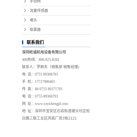
手动阀
流量传感器
堵头
吸震器
联系我们
深圳屹诚机电设备有限公司
400热线：400-825-8282
联系人：罗群东（销售部 销售经理)
电 话：0755 89368793
手 机：17727986465
传 真：86 0755 89371793
电 话：0755-89368793
网 址：www.szyichengjd.com
地 址：
深圳市宝安区石岩街道塘头社区松
白路三联工业区同高厂房2栋2121